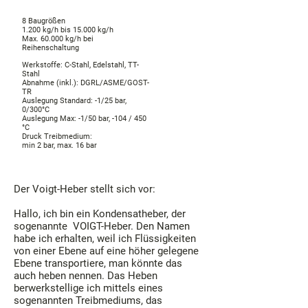
8 Baugrößen
1.200 kg/h bis 15.000 kg/h
Max. 60.000 kg/h bei
Reihenschaltung
Werkstoffe: C-Stahl, Edelstahl, TT-
Stahl
Abnahme (inkl.): DGRL/ASME/GOST-
TR
Auslegung Standard: -1/25 bar,
0/300°C
Auslegung Max: -1/50 bar, -104 / 450
°C
Druck Treibmedium:
min 2 bar, max. 16 bar
Der Voigt-Heber stellt sich vor:
Hallo, ich bin ein Kondensatheber, der
sogenannte VOIGT-Heber. Den Namen
habe ich erhalten, weil ich Flüssigkeiten
von einer Ebene auf eine höher gelegene
Ebene transportiere, man könnte das
auch heben nennen. Das Heben
berwerkstellige ich mittels eines
sogenannten Treibmediums, das